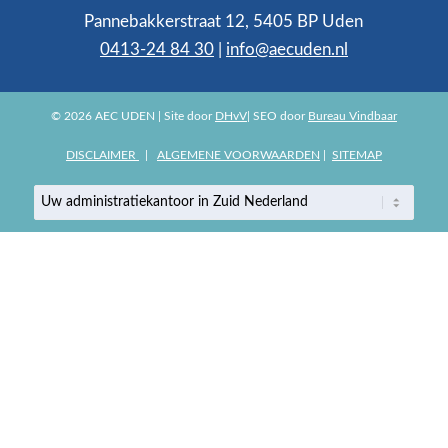
Pannebakkerstraat 12, 5405 BP Uden
0413-24 84 30
|
info@aecuden.nl
© 2026 AEC UDEN | Site door
DHvV
| SEO door
Bureau Vindbaar
DISCLAIMER
|
ALGEMENE VOORWAARDEN
|
SITEMAP