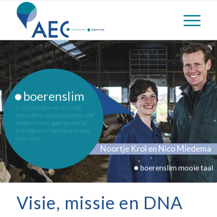
•
boerenslim
In 2023 kopen we ons in bij
een andere zuivelcoöperatie. We
hebben er een goed gevoel bij
en krijgen een betere prijs voor
onze melk.
Noortje Krol en Nico Miedema
LEES MEER
•
boerenslim mooie taal
Visie, missie en DNA